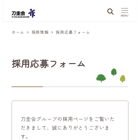
メ
イ
MENU
ン
ホーム
採用情報
採用応募フォーム
コ
ン
テ
ン
採用応募フォーム
ツ
へ
移
動
刀圭会グループの採用ページをご覧いた
だきまして、誠にありがとうございま
す。