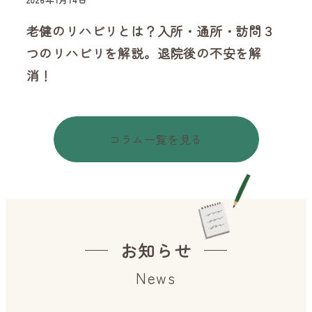
投稿日
投稿
地域
老健のリハビリとは？入所・通所・訪問３
元
ット
つのリハビリを解説。退院後の不安を解
と
消！
設
コラム一覧を見る
お知らせ
News