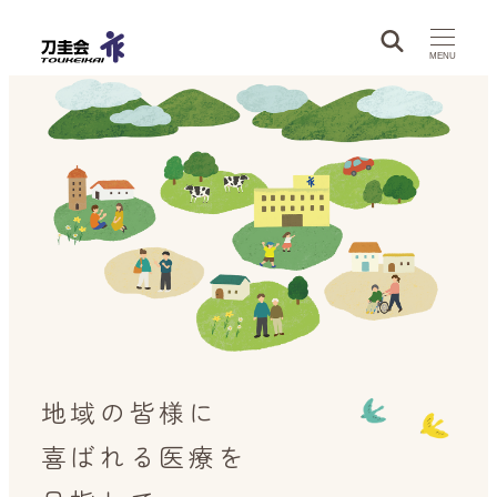
メ
イ
MENU
ン
コ
ン
テ
ン
ツ
へ
移
動
地域の皆様に
喜ばれる医療を