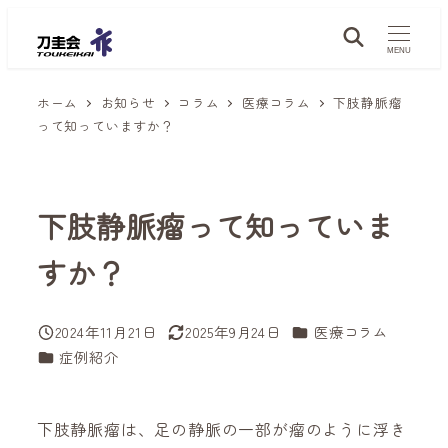
メ
イ
MENU
ン
ホーム
お知らせ
コラム
医療コラム
下肢静脈瘤
コ
って知っていますか？
ン
テ
ン
下肢静脈瘤って知っていま
ツ
へ
すか？
移
動
カテゴリー
2024年11月21日
2025年9月24日
医療コラム
投稿日
更新日
カテゴリー
症例紹介
下肢静脈瘤は、足の静脈の一部が瘤のように浮き