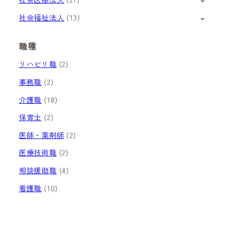
社会福祉法人
(13)
職種
リハビリ職
(2)
事務職
(2)
介護職
(18)
保育士
(2)
医師・薬剤師
(2)
医療技術職
(2)
相談援助職
(4)
看護職
(10)