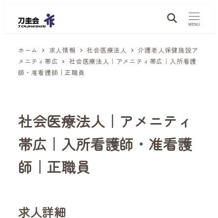
メ
イ
MENU
ン
ホーム
求人情報
社会医療法人
介護老人保健施設ア
コ
メニティ帯広
社会医療法人｜アメニティ帯広｜入所看護
ン
師・准看護師｜正職員
テ
ン
ツ
社会医療法人｜アメニティ
へ
移
帯広｜入所看護師・准看護
動
師｜正職員
求人詳細